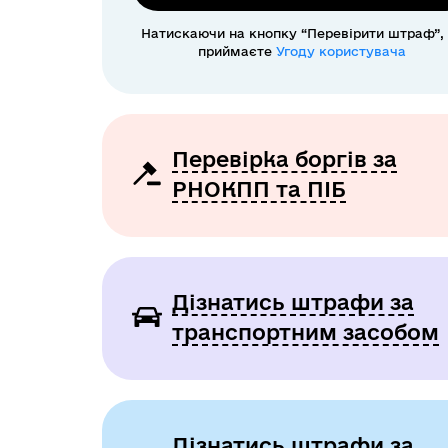
Натискаючи на кнопку “Перевірити штраф”,
приймаєте
Угоду користувача
Перевірка боргів за
РНОКПП та ПІБ
Дізнатись штрафи за
транспортним засобом
Дізнатись штрафи за