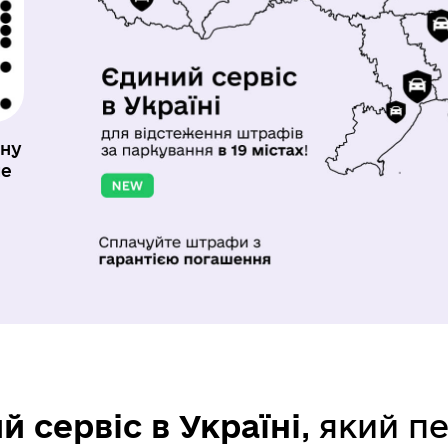
ону
че
 сервіс в Україні
, який п