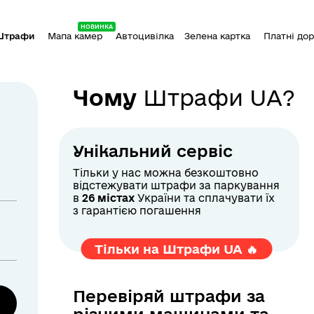
НОВИНКА
Штрафи
Мапа камер
Автоцивілка
Зелена картка
Платні до
Чому
Штрафи UA?
Унікальний сервіс
Тільки у нас можна безкоштовно
відстежувати штрафи за паркування
в
26 містах
України та сплачувати їх
з гарантією погашення
Тільки на Штрафи UA 🔥
Перевіряй штрафи за
різними машинами та