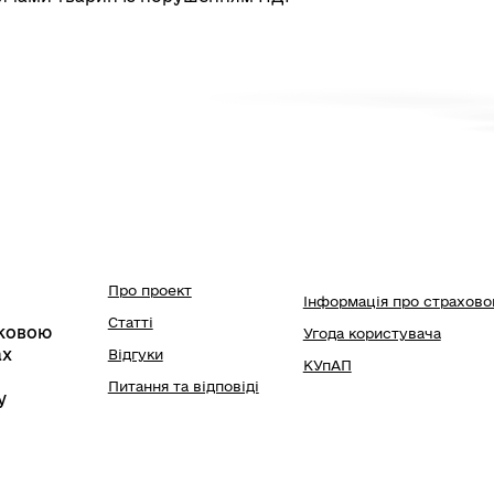
Про проект
Інформація про страхово
Статті
зковою
Угода користувача
ах
Відгуки
КУпАП
Питання та відповіді
у