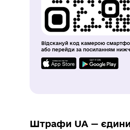
Відскануй код камерою смартф
або перейди за посиланням ниж
Штрафи UA — єдиний