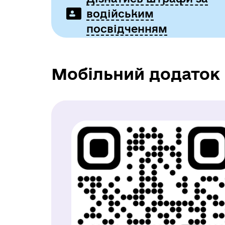
водійським
посвідченням
Мобільний додаток