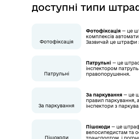
доступні типи штра
Фотофіксація
— це ш
комплексів автомати
Фотофіксація
Зазвичай це штрафи 
Патрульні
— це штраф
інспектором патрульн
Патрульні
правопорушення.
За паркування
— це ш
правил паркування, а
За паркування
інспектори з паркува
Пішоходи
— це штраф
велосипедистам та о
Пішоходи
транспортом, і пого